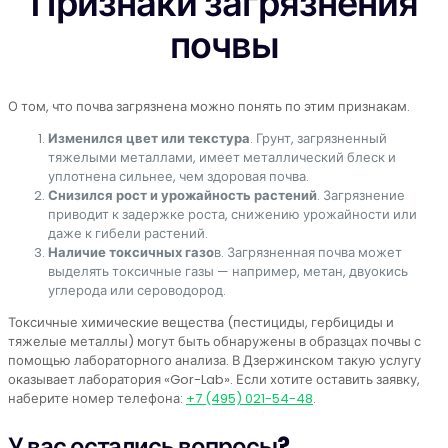
Признаки загрязнения
почвы
О том, что почва загрязнена можно понять по этим признакам.
Изменился цвет или текстура
. Грунт, загрязненный
тяжелыми металлами, имеет металлический блеск и
уплотнена сильнее, чем здоровая почва.
Снизился рост и урожайность растений
. Загрязнение
приводит к задержке роста, снижению урожайности или
даже к гибели растений.
Наличие токсичных газо
в. Загрязненная почва может
выделять токсичные газы — например, метан, двуокись
углерода или сероводород.
Токсичные химические вещества (пестициды, гербициды и
тяжелые металлы) могут быть обнаружены в образцах почвы с
помощью лабораторного анализа. В Дзержинском такую услугу
оказывает лаборатория «Gor-Lab». Если хотите оставить заявку,
наберите номер телефона:
+7 (495) 021-54-48
.
У вас остались вопросы?