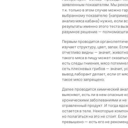
заявленным показателям. Мы реко
т.к. только в этом случае можно г
выбранному показателю (например
анализ мяса кабана) нужно, если в
результаты именно этого теста выз
разумное решение — полномасштаб
Первым проводится органолептичес
изучает структуру, цвет, запах. Ес
отчетливо видны — значит, животн
такого мяса в пищу может сказатьс
есть следы гниения, мясо потемне
сеть плесневых грибов — значит, 
вывод лаборант делает, если от мя
такое мясо запрещено.
Далее проводится химический анал
выясняют, есть ли в нем опасные 
хроническими заболеваниями и не
отравленный продукт. И тогда ядох
остается в теле. Некоторые компо
но полагаться на это не стоит. Ес
превышено — есть его не рекоменд