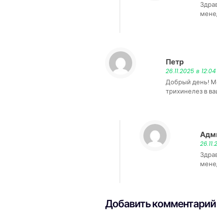
Здра
мене
Петр
:
26.11.2025 в 12:04
Добрый день! М
трихинелез в в
Адм
26.11.
Здра
мене
Добавить комментарий