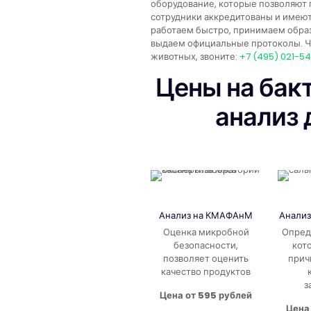
оборудование, которые позволяют 
сотрудники аккредитованы и имею
работаем быстро, принимаем образ
выдаем официальные протоколы. Чт
животных, звоните:
+7 (495) 021-5
Цены на бак
анализ 
Анализ на КМАФАнМ
Анализ
Оценка микробной
Опред
безопасности,
кот
позволяет оценить
прич
качество продуктов
з
Цена от 595 рублей
Цена 