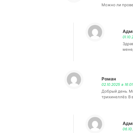
Можно ли прове
Адм
01.10
Здра
мене
Роман
:
02.10.2025 в 16:01
Добрый день. М
трихинеллёз. В
Адм
06.10