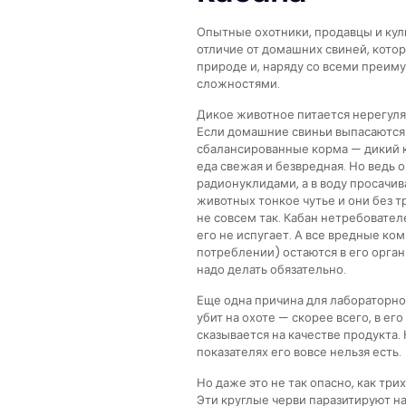
Опытные охотники, продавцы и кули
отличие от домашних свиней, котор
природе и, наряду со всеми преиму
сложностями.
Дикое животное питается нерегуляр
Если домашние свиньи выпасаются 
сбалансированные корма — дикий к
еда свежая и безвредная. Но ведь 
радионуклидами, а в воду просачива
животных тонкое чутье и они без т
не совсем так. Кабан нетребовател
его не испугает. А все вредные к
потреблении) остаются в его орган
надо делать обязательно.
Еще одна причина для лабораторно
убит на охоте — скорее всего, в е
сказывается на качестве продукта. 
показателях его вовсе нельзя есть.
Но даже это не так опасно, как тр
Эти круглые черви паразитируют н