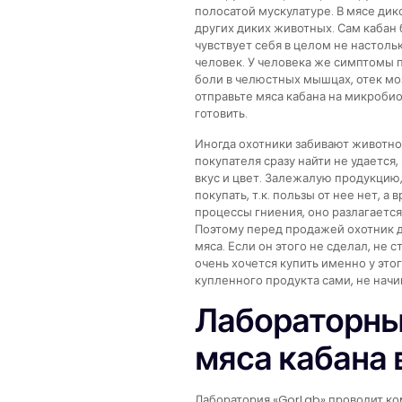
полосатой мускулатуре. В мясе дик
других диких животных. Сам кабан 
чувствует себя в целом не настол
человек. У человека же симптомы 
боли в челюстных мышцах, отек моз
отправьте мяса кабана на микробио
готовить.
Иногда охотники забивают животное
покупателя сразу найти не удается,
вкус и цвет. Залежалую продукцию,
покупать, т.к. пользы от нее нет, 
процессы гниения, оно разлагаетс
Поэтому перед продажей охотник до
мяса. Если он этого не сделал, не с
очень хочется купить именно у это
купленного продукта сами, не начи
Лабораторны
мяса кабана 
Лаборатория «GorLab» проводит ко