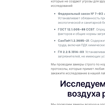
которые не создают угрозы для здо
исследований:
Федеральный закон № 7-ФЗ 
Устанавливает обязанность п
экологической и санитарной б
ГОСТ 12.1.005-88 ССБТ
. Опре
факторов и общие нормы загр
СанПиН 1.2.3685-21
. Содержи
труда, включая ПДК химически
ГН 2.2.5.1314-03
. Устанавлив
загрязнителей, не имеющих у
Мы проводим замеры строго по но
протоколы, которые примет любая 
закажите исследование в нашей ла
Исследуем
воздуха 
Мы проводим замеры воздуха и оп