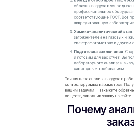
Выезд и отбор проб
. Наши эк
образцы воздуха в зонах дыха
профессиональное оборудован
соответствующие ГОСТ. Все п
аккредитованную лабораторию
Химико-аналитический этап
загрязнителей на газовых и ж
спектрофотометрах и другом 
Подготовка заключения
. Св
и готовим для вас отчет. Вы п
лабораторного анализа и выво
санитарным требованиям.
Точная цена анализа воздуха в рабо
контролируемых параметров. Полу
вашим задачам — закажите обратны
веществ, заполнив заявку на сайте.
Почему анал
заказ