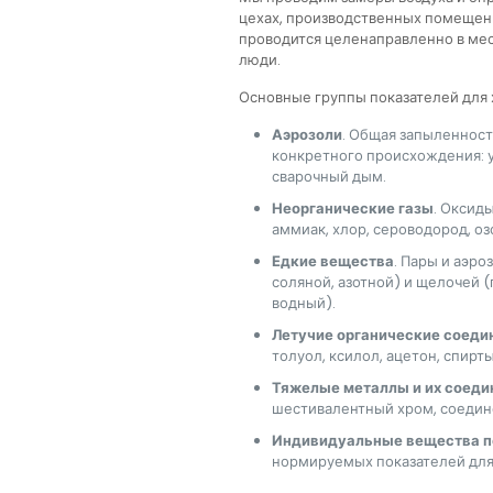
цехах, производственных помещени
проводится целенаправленно в мес
люди.
Основные группы показателей для 
Аэрозоли
. Общая запыленност
конкретного происхождения: у
сварочный дым.
Неорганические газы
. Оксиды
аммиак, хлор, сероводород, оз
Едкие вещества
. Пары и аэро
соляной, азотной) и щелочей (
водный).
Летучие органические соеди
толуол, ксилол, ацетон, спирт
Тяжелые металлы и их соеди
шестивалентный хром, соедине
Индивидуальные вещества п
нормируемых показателей для