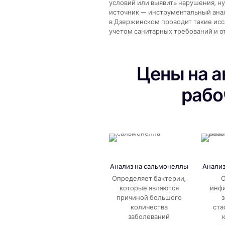
условий или выявить нарушения, 
источник — инструментальный анал
в Дзержинском проводит такие ис
учетом санитарных требований и о
Цены на а
рабо
Анализ на
сальмонеллы
Анали
Определяет бактерии,
О
которые являются
инф
причиной большого
количества
ста
заболеваний