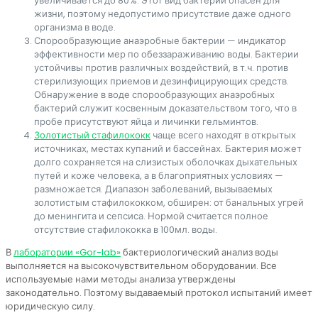
увеличивается до 80%. Этот вид бактерий опасен для
жизни, поэтому недопустимо присутствие даже одного
организма в воде.
Спорообразующие анаэробные бактерии — индикатор
эффективности мер по обеззараживанию воды. Бактерии
устойчивы против различных воздействий, в т.ч. против
стерилизующих приемов и дезинфицирующих средств.
Обнаружение в воде спорообразующих анаэробных
бактерий служит косвенным доказательством того, что в
пробе присутствуют яйца и личинки гельминтов.
Золотистый стафилококк
чаще всего находят в открытых
источниках, местах купаний и бассейнах. Бактерия может
долго сохраняется на слизистых оболочках дыхательных
путей и коже человека, а в благоприятных условиях —
размножается. Диапазон заболеваний, вызываемых
золотистым стафилококком, обширен: от банальных угрей
до менингита и сепсиса. Нормой считается полное
отсутствие стафилококка в 100мл. воды.
В
лаборатории «Gor-lab»
бактериологический анализ воды
выполняется на высокочувствительном оборудовании. Все
используемые нами методы анализа утверждены
законодательно. Поэтому выдаваемый протокол испытаний имеет
юридическую силу.