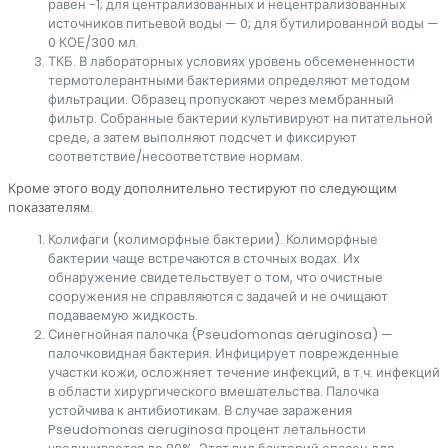
равен -1; для централизованных и нецентрализованных
источников питьевой воды — 0; для бутилированной воды —
0 КОЕ/300 мл.
ТКБ. В лабораторных условиях уровень обсемененности
термотолерантными бактериями определяют методом
фильтрации. Образец пропускают через мембранный
фильтр. Собранные бактерии культивируют на питательной
среде, а затем выполняют подсчет и фиксируют
соответствие/несоответствие нормам.
Кроме этого воду дополнительно тестируют по следующим
показателям.
Колифаги (колиморфные бактерии). Колиморфные
бактерии чаще встречаются в сточных водах. Их
обнаружение свидетельствует о том, что очистные
сооружения не справляются с задачей и не очищают
подаваемую жидкость.
Синегнойная палочка (Pseudomonas aeruginosa) —
палочковидная бактерия. Инфицирует поврежденные
участки кожи, осложняет течение инфекций, в т.ч. инфекций
в области хирургического вмешательства. Палочка
устойчива к антибиотикам. В случае заражения
Pseudomonas aeruginosa процент летальности