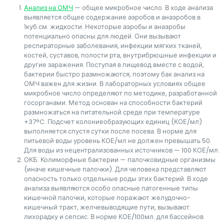
Анализ на ОМЧ
— общее микробное число. В ходе анализа
выявляется общее содержание аэробов и анаэробов в
1куб.см. жидкости. Некоторые аэробы и анаэробы
потенциально опасны для людей. Они вызывают
респираторные заболевания, инфекции мягких тканей,
костей, суставов, полости рта, внутрибрюшные инфекции и
другие заражения. Поступая в пищевод вместе с водой,
бактерии быстро размножаются, поэтому бак анализ на
ОМЧ важен для жизни. В лабораторных условиях общее
микробное число определяют по методике, разработанной
госорганами. Метод основан на способности бактерий
размножаться на питательной среде при температуре
+37°C. Подсчет колониеобразующих единиц (КОЕ/мл)
выполняется спустя сутки после посева. В норме для
питьевой воды уровень КОЕ/мл не должен превышать 50.
Для воды из нецентрализованных источников — 100 КОЕ/мл.
ОКБ. Колиморфные бактерии — палочковидные организмы
(иначе кишечные палочки). Для человека представляют
опасность только отдельные роды этих бактерий. В ходе
анализа выявляются особо опасные патогенные типы
кишечной палочки, которые поражают желудочно-
кишечный тракт, желчевыводящие пути, вызывают
лихорадку и сепсис. В норме КОЕ/100мл. для бассейнов