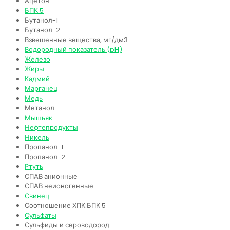
Ацетон
БПК 5
Бутанол-1
Бутанол-2
Взвешенные вещества, мг/дм3
Водородный показатель (pH)
Железо
Жиры
Кадмий
Марганец
Медь
Метанол
Мышьяк
Нефтепродукты
Никель
Пропанол-1
Пропанол-2
Ртуть
СПАВ анионные
СПАВ неионогенные
Свинец
Соотношение ХПК:БПК 5
Сульфаты
Сульфиды и сероводород